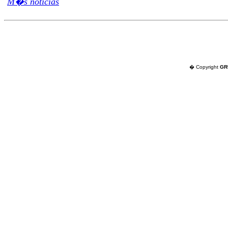
M�s noticias
� Copyright
GR