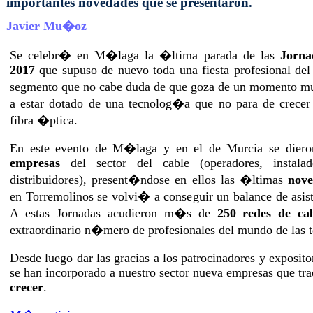
importantes novedades que se presentaron.
Javier Mu�oz
Se celebr� en M�laga la �ltima parada de las
Jorna
2017
que supuso de nuevo toda una fiesta profesional del 
segmento que no cabe duda de que goza de un momento mu
a estar dotado de una tecnolog�a que no para de crecer
fibra �ptica.
En este evento de M�laga y en el de Murcia se diero
empresas
del sector del cable (operadores, instalad
distribuidores), present�ndose en ellos las �ltimas
nove
en Torremolinos se volvi� a conseguir un balance de asist
A estas Jornadas acudieron m�s de
250 redes de ca
extraordinario n�mero de profesionales del mundo de las 
Desde luego dar las gracias a los patrocinadores y exposit
se han incorporado a nuestro sector nueva empresas que tr
crecer
.