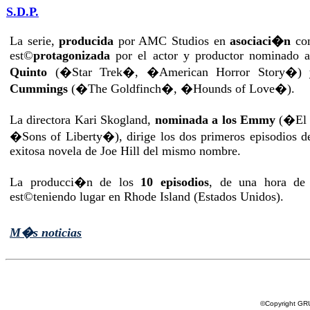
S.D.P.
La serie,
producida
por AMC Studios en
asociaci�n
con
est©
protagonizada
por el actor y productor nominado 
Quinto
(�Star Trek�, �American Horror Story�) y
Cummings
(�The Goldfinch�, �Hounds of Love�).
La directora Kari Skogland,
nominada a los Emmy
(�El 
�Sons of Liberty�), dirige los dos primeros episodios de
exitosa novela de Joe Hill del mismo nombre.
La producci�n de los
10 episodios
, de una hora de
est©teniendo lugar en Rhode Island (Estados Unidos).
M�s noticias
©Copyright G