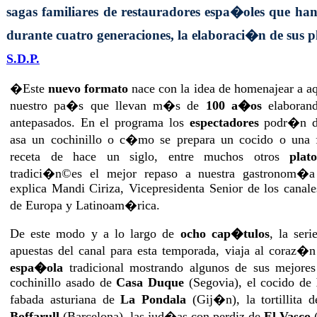
sagas familiares de restauradores espa�oles que ha
durante cuatro generaciones, la elaboraci�n de sus 
S.D.P.
�Este
nuevo formato
nace con la idea de homenajear a aq
nuestro pa�s que llevan m�s de
100 a�os
elaborand
antepasados. En el programa los
espectadores
podr�n di
asa un cochinillo o c�mo se prepara un cocido o una 
receta de hace un siglo, entre muchos otros
plato
tradici�n©es el mejor repaso a nuestra gastronom�
explica Mandi Ciriza, Vicepresidenta Senior de los canale
de Europa y Latinoam�rica.
De este modo y a lo largo de
ocho cap�tulos
, la ser
apuestas del canal para esta temporada, viaja al coraz�
espa�ola
tradicional mostrando algunos de sus mejore
cochinillo asado de
Casa Duque
(Segovia), el cocido de
fabada asturiana de
La Pondala
(Gij�n), la tortillita
Boffarull
(Barcelona), las jud�as con perdiz de
El Vasco
(