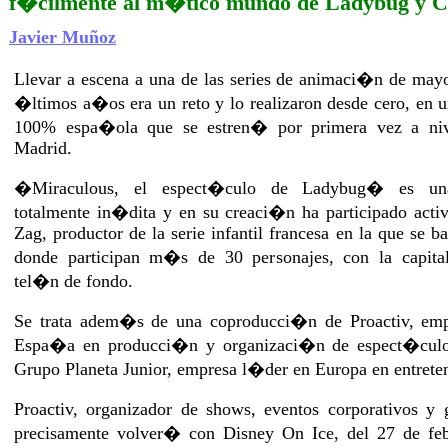
f�cilmente al m�tico mundo de Ladybug y Ca
Javier Muñoz
Llevar a escena a una de las series de animaci�n de may
�ltimos a�os era un reto y lo realizaron desde cero, en
100% espa�ola que se estren� por primera vez a niv
Madrid.
�Miraculous, el espect�culo de Ladybug� es un
totalmente in�dita y en su creaci�n ha participado act
Zag, productor de la serie infantil francesa en la que se ba
donde participan m�s de 30 personajes, con la capital
tel�n de fondo.
Se trata adem�s de una coproducci�n de Proactiv, em
Espa�a en producci�n y organizaci�n de espect�culos
Grupo Planeta Junior, empresa l�der en Europa en entrete
Proactiv, organizador de shows, eventos corporativos y 
precisamente volver� con Disney On Ice, del 27 de fe