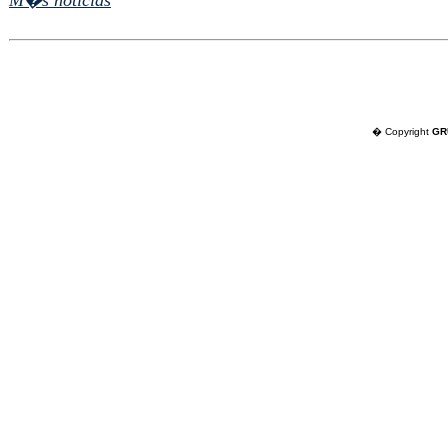
M�s noticias
� Copyright
GR