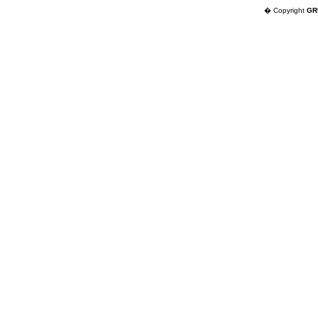
� Copyright
GR