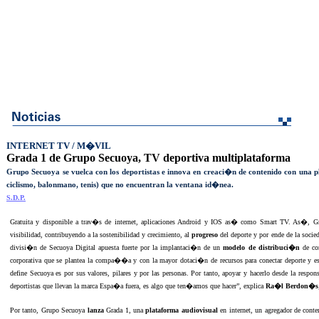
INTERNET TV / M�VIL
Grada 1 de Grupo Secuoya, TV deportiva multiplataforma
Grupo Secuoya se vuelca con los deportistas e innova en creaci�n de contenido con una p
ciclismo, balonmano, tenis) que no encuentran la ventana id�nea.
S.D.P.
Gratuita y disponible a trav�s de internet, aplicaciones Android y IOS as� como Smart TV. As�, 
visibilidad, contribuyendo a la sostenibilidad y crecimiento, al
progreso
del deporte y por ende de la socie
divisi�n de Secuoya Digital apuesta fuerte por la implantaci�n de un
modelo de distribuci�n
de con
corporativa que se plantea la compa��a y con la mayor dotaci�n de recursos para conectar deporte y 
define Secuoya es por sus valores, pilares y por las personas. Por tanto, apoyar y hacerlo desde la respon
deportistas que llevan la marca Espa�a fuera, es algo que ten�amos que hacer”, explica
Ra�l Berdon�s
Por tanto, Grupo Secuoya
lanza
Grada 1, una
plataforma audiovisual
en internet, un agregador de cont