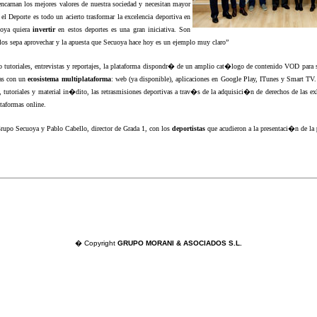
ncarnan los mejores valores de nuestra sociedad y necesitan mayor
 el Deporte es todo un acierto trasformar la excelencia deportiva en
uoya quiera
invertir
en estos deportes es una gran iniciativa. Son
os sepa aprovechar y la apuesta que Secuoya hace hoy es un ejemplo muy claro”
 tutoriales, entrevistas y reportajes, la plataforma dispondr� de un amplio cat�logo de contenido VOD par
las con un
ecosistema multiplataforma
: web (ya disponible), aplicaciones en Google Play, ITunes y Smart TV
s, tutoriales y material in�dito, las retrasmisiones deportivas a trav�s de la adquisici�n de derechos de las 
taformas online.
Grupo Secuoya y Pablo Cabello, director de Grada 1, con los
deportistas
que acudieron a la presentaci�n de la
� Copyright
GRUPO MORANI & ASOCIADOS S.L.