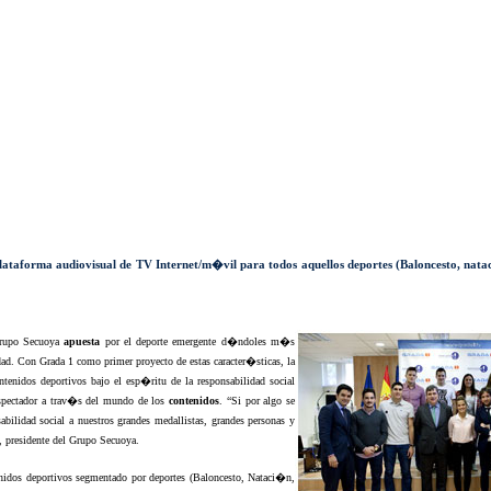
lataforma audiovisual de TV Internet/m�vil para todos aquellos deportes (Baloncesto, nat
Grupo Secuoya
apuesta
por el deporte emergente d�ndoles m�s
dad. Con Grada 1 como primer proyecto de estas caracter�sticas, la
tenidos deportivos bajo el esp�ritu de la responsabilidad social
espectador a trav�s del mundo de los
contenidos
. “Si por algo se
sabilidad social a nuestros grandes medallistas, grandes personas y
, presidente del Grupo Secuoya.
enidos deportivos segmentado por deportes (Baloncesto, Nataci�n,