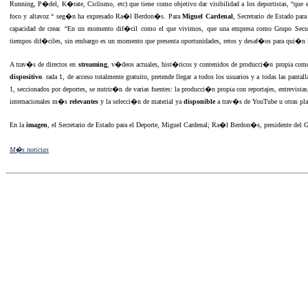
Running, P�del, K�rate, Ciclismo, etc) que tiene como objetivo dar visibilidad a los deportistas, “que e
foco y altavoz “ seg�n ha expresado Ra�l Berdon�s. Para
Miguel Cardenal
, Secretario de Estado para
capacidad de crear. “En un momento dif�cil como el que vivimos, que una empresa como Grupo Sec
tiempos dif�ciles, sin embargo es un momento que presenta oportunidades, retos y desaf�os para qui�n l
A trav�s de directos en
streaming
, v�deos actuales, hist�ricos y contenidos de producci�n propia como
dispositivo
. rada 1, de acceso totalmente gratuito, pretende llegar a todos los usuarios y a todas las pantal
1, seccionados por deportes, se nutrir�n de varias fuentes: la producci�n propia con reportajes, entrevista
internacionales m�s
relevantes
y la selecci�n de material ya
disponible
a trav�s de YouTube u otras pla
En la
imagen
, el Secretario de Estado para el Deporte, Miguel Cardenal; Ra�l Berdon�s, presidente del 
M�s noticias